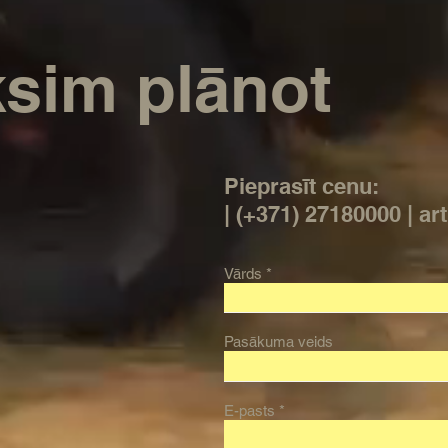
sim plānot
Pieprasīt cenu:
| (+371) 27180000 | ar
Vārds
Pasākuma veids
E-pasts