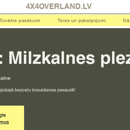
4X4OVERLAND.LV
Tuvākie pasākumi
Tūres un pakalpojumi
Dā
: Milzkalnes ple
kalne
aujošajā bezceļu braukšanas pasaulē!
gta
umus