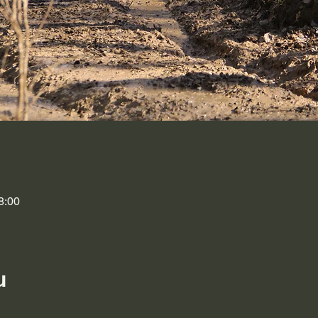
a
8:00
u