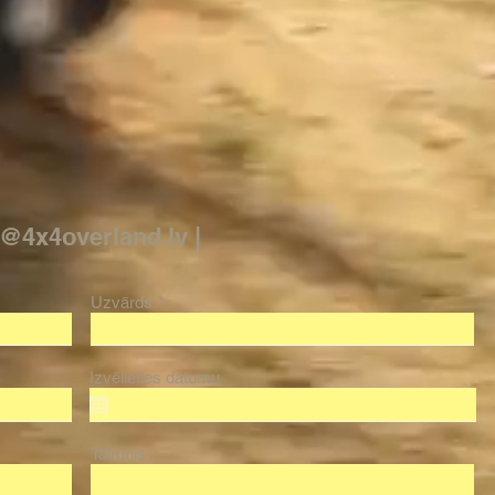
t@4x4overland.lv |
Uzvārds
Izvēlieties datumu
Tālrunis