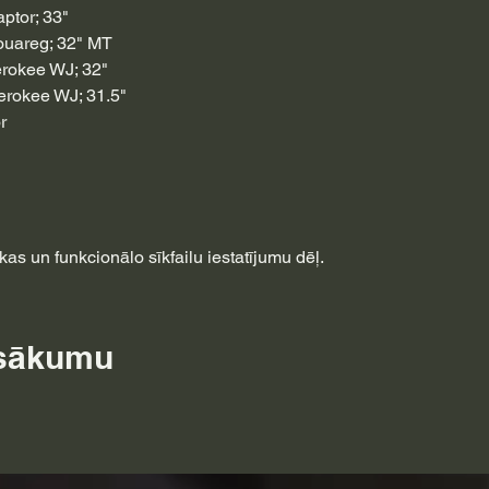
ptor; 33"
ouareg; 32" MT
rokee WJ; 32"
erokee WJ; 31.5"
r
as un funkcionālo sīkfailu iestatījumu dēļ.
asākumu