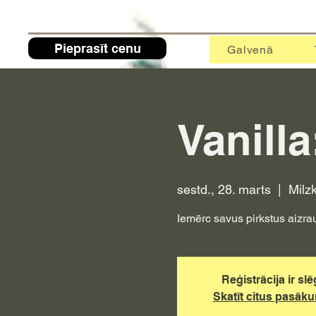
Pieprasīt cenu
Galvenā
Vanilla
sestd., 28. marts
  |  
Milz
Iemērc savus pirkstus aizr
Reģistrācija ir slē
Skatīt citus pasāk