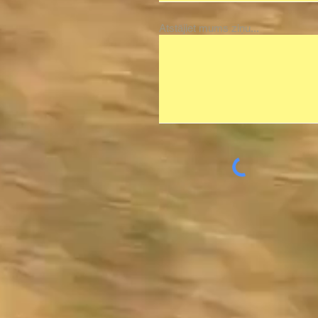
Atstājiet mums ziņu...