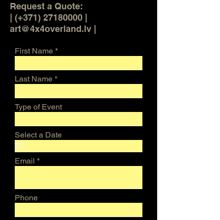
Request a Quote:
| (+371) 27180000 |
art@4x4overland.lv |
First Name
Last Name
Type of Event
Select a Date
Email
Phone