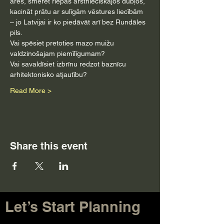
ārēs, smērēt riepas ārstnieciskajos dubļos, 
kacināt prātu ar sulīgām vēstures liecībām 
– jo Latvijai ir ko piedāvāt arī bez Rundāles 
pils.
Vai spēsiet pretoties mazo muižu 
valdzinošajam piemīlīgumam?
Vai savaldīsiet izbrīnu redzot baznīcu 
arhitektonisko atjautību?
Read More >
Share this event
Let’s Start Planning