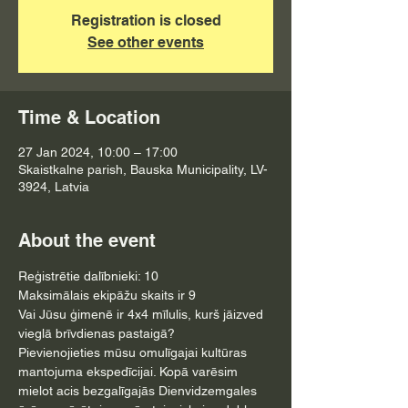
Registration is closed
See other events
Time & Location
27 Jan 2024, 10:00 – 17:00
Skaistkalne parish, Bauska Municipality, LV-
3924, Latvia
About the event
Reģistrētie dalībnieki: 10
Maksimālais ekipāžu skaits ir 9
Vai Jūsu ģimenē ir 4x4 mīlulis, kurš jāizved 
vieglā brīvdienas pastaigā?
Pievienojieties mūsu omulīgajai kultūras 
mantojuma ekspedīcijai. Kopā varēsim 
mielot acis bezgalīgajās Dienvidzemgales 