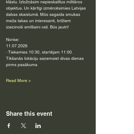
klāstu. Izložņāsim nepieskatītus militāros 
objektus. Un kārtīgi izmērcēsimies Latvijas 
dabas skaistumā. Mūs sagaida smukas 
meža takas un interesanti, brīžiem 
izaicinoši smilšaini ceļi. Būs jautri!
Norise:
11.07.2026
· Tiekamies 10:30, startējam 11:00. 
Tikšanās lokāciju saņemsiet divas dienas 
pirms pasākuma
Read More >
Share this event