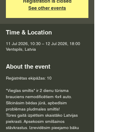
Registration is closed
See other events
Time & Location
11 Jul 2026, 10:30 – 12 Jul 2026, 18:00
Ventspils, Latvia
About the event
Reģistrētas ekipāžas: 10
"Vieglas smiltis" ir 2 dienu tūrisma 
brauciens nemodificētiem 4x4 auto. 
Slīcināsim bēdas jūrā, apbedīsim 
problēmas pludmales smiltīs!
Tūres gaitā izpētīsim skaistāko Latvijas 
piekrasti. Apsekosim smilšainos 
stāvkrastus. Izrevidēsim pieejamo bāku 