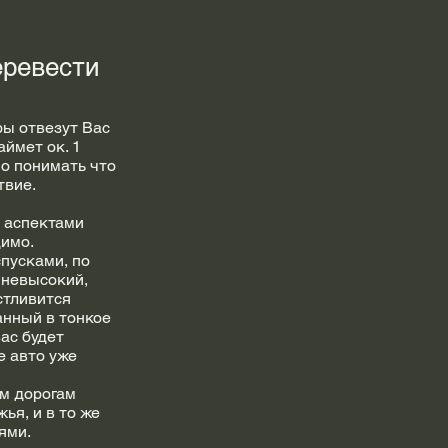
еревести
ры отвезут Вас
аймет ок. 1
но понимать что
твие.
и аспектами
димо.
пусками, по
ь невысокий,
стливится
анный в тонкое
ас будет
е авто уже
м дорогам
ья, и в то же
ями.