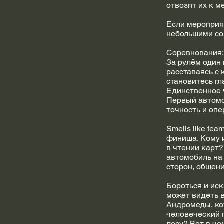
отвозят их к м
Если мероприя
небольшими со
Соревнования:
За рулём один 
расставаясь с
становитесь гл
Единственное ч
Первый автомо
точность и опе
Smells like te
финиша. Кому 
в чтении карт?
автомобиль на 
сторон, общен
Бороться и иск
может видеть в
Андромеды, ко
человеческий 
лесу? Вот в че