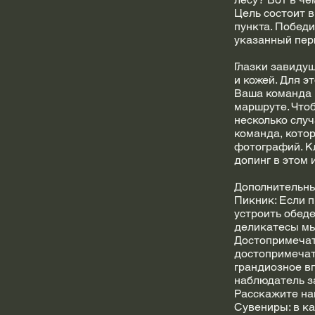
Цель состоит 
пункта. Побед
указанный пер
Глазки завидущ
и кожей. Для э
Ваша команда 
маршруте. Что
несколько слу
команда, кото
фотографий. К
допинг в этом 
Дополнительны
Пикник: Если 
устроить обед
деликатесы мы
Достопримечат
достопримечате
грандиозное в
наблюдатель з
Расскажите нам
Сувениры: в к