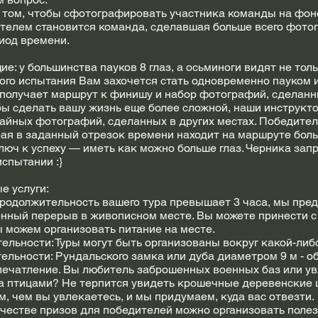
в том, чтобы сфотографировать участника команды на фон
ителем становится команда, сделавшая больше всего фото
иод времени.
ие: у большинства пауков 8 глаз, а осьминоги видят не толь
того испытания Вам захочется стать одновременно пауком 
получает маршрут к финишу и набор фотографий, сделанн
бы сделать вашу жизнь еще более сложной, наши инструкт
чайных фотографий, сделанных в других местах. Победите
рая в заданный отрезок времени находит на маршруте боль
люч к успеху — иметь как можно больше глаз. Черника зап
испытании :}
е услуги:
продолжительность вашего тура превышает 3 часа, мы пре
енный перерыв в живописном месте. Вы можете принести с
 можем организовать питание на месте.
ельности: Туры могут быть организованы вокруг какой-либ
льности: Рундальского замка или дуба диаметром 9 м - о
печатление. Вы любитель заброшенных военных баз или у
а птицами? Не терпится увидеть крошечные деревенские 
, чем вы увлекаетесь, и мы придумаем, куда вас отвезти.
ачестве призов для победителей можно организовать поле