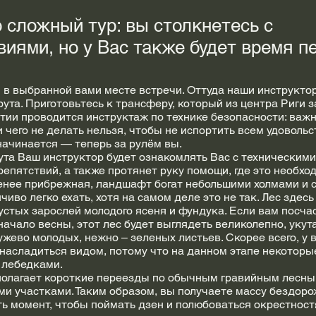
 сложный тур: вы столкнетесь с
виями, но у Вас также будет время п
 в выбранной вами месте встречи. Оттуда наши инструкто
ута. Приготовьтесь к трансферу, который из центра Риги з
тии проводится инструктаж по технике безопасности: важ
 чего не делать нельзя, чтобы не испортить всем удовольс
ачинается — теперь за рулём вы.
ута Ваш инструктор будет ознакомлять Вас с техническим
епятствий, а также протянет руку помощи, где это необхо
енее прибрежная, ландшафт богат небольшими холмами и с
иво легко ехать, хотя на самом деле это не так. Лес здес
устых зарослей молодого ясеня и фундука. Если вам посча
начало весны, этот лес будет выглядеть великолепно, укут
жево молодых, нежно – зеленых листьев. Скорее всего, у в
насладиться видом, потому что на данном этапе некоторы
 лебедками.
олагает короткие переезды по обычным гравийным лесны
 участками. Таким образом, вы получаете массу бездорож
ть момент, чтобы поймать дзен и полюбоваться окрестност