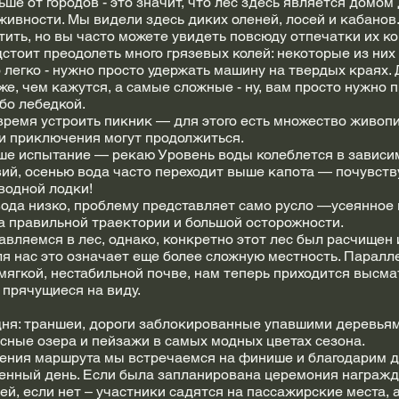
ше от городов - это значит, что лес здесь является домом
ивности. Мы видели здесь диких оленей, лосей и кабанов.
тить, но вы часто можете увидеть повсюду отпечатки их ко
стоит преодолеть много грязевых колей: некоторые из них
 легко - нужно просто удержать машину на твердых краях. 
же, чем кажутся, а самые сложные - ну, вам просто нужно п
бо лебедкой.
время устроить пикник — для этого есть множество живопи
и приключения могут продолжиться.
е испытание — рекаю Уровень воды колеблется в зависи
вий, осенью вода часто переходит выше капота — почувств
водной лодки!
вода низко, проблему представляет само русло —усеянное 
а правильной траектории и большой осторожности.
вляемся в лес, однако, конкретно этот лес был расчищен и
ля нас это означает еще более сложную местность. Паралл
ягкой, нестабильной почве, нам теперь приходится высма
 прячущиеся на виду.
дня: траншеи, дороги заблокированные упавшими деревьям
сные озера и пейзажи в самых модных цветах сезона.
ения маршрута мы встречаемся на финише и благодарим др
енный день. Если была запланирована церемония награжд
ей, если нет – участники садятся на пассажирские места, 