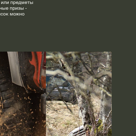
 или предметы
ные призы -
исок можно