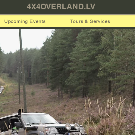
4X4OVERLAND.LV
Upcoming Events
Tours & Services