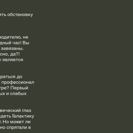
ить обстановку
водителю, не
дный час! Вы
 завязаны.
сно, да?!
у является
браться до
х профессионал
нтре? Первый
ых и слабых
овеческий глаз
идеть Галактику
. Но может ли
но спрятали в