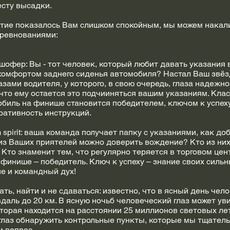
есту высадки.
тие показалось Вам слишком спокойным, мы можем накал
ревнованиями:
шофер: Вы - тот человек, который любит давать указания 
 комфортом заднего сиденья автомобиля? Настал Ваш звёз
азами водителя, у которого, в свою очередь, глаза надежно
то ему остается это подчииняться вашим указаниям. Клас
биль на финише становится победителем, ключом к успех
ративность инструкций.
am spirit: ваша команда получает папку с указаниями, как до
из Ваших приятелей можно доверить вождение? Кто из ни
 Кто знаменит тем, что регулярно теряется в торговом це
финише – победитель. Ключ к успеху – знание своих сильн
ие и командный дух!
ать, найти и не сдаваться: известно, что в ясный день чел
даль до 20 км. В ясную ночьб человеческий глаз может ув
торая находится на расстоянии 25 миллионов световых лет
глаз обнаружить контрольные пункты, которые мы тщатель
м вопрос.