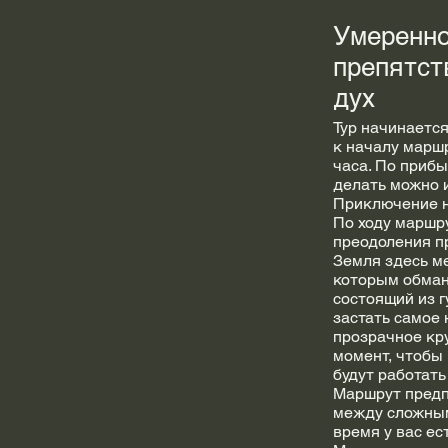
Умеренно
препятст
дух
Тур начинается
к началу маршр
часа. По прибы
делать можно и
Приключение н
По ходу маршр
преодоления пр
Земля здесь м
которым обманч
состоящий из г
застать самое 
прозрачное кру
момент, чтобы 
будут работать
Маршрут предп
между сложными
время у вас ес