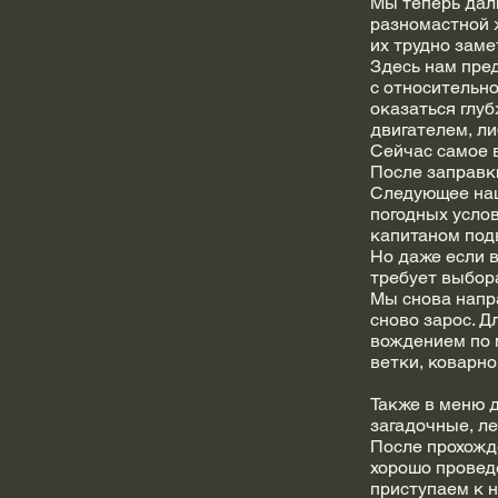
Мы теперь даль
разномастной ж
их трудно заме
Здесь нам пред
с относительно
оказаться глуб
двигателем, ли
Сейчас самое 
После заправк
Следующее наш
погодных усло
капитаном под
Но даже если 
требует выбор
Мы снова напра
сново зарос. Д
вождением по м
ветки, коварно
Также в меню 
загадочные, ле
После прохожд
хорошо провед
приступаем к н