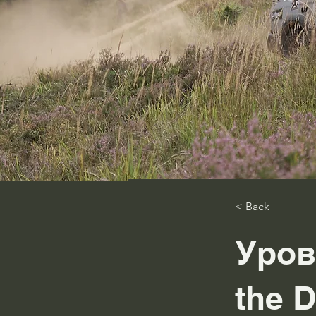
< Back
Уров
the D