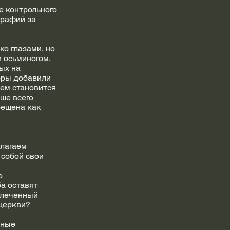
е контрольного
графий за
ко глазами, но
и осьминогом.
ых на
оры добавили
лем становится
ше всего
рещена как
длагаем
 собой свои
о
ба оставят
влеченный
церкви?
зные