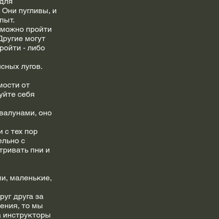
 для
 Они пугливы, и
пыт.
 можно пройти
Другие могут
ройти - либо
сных лугов.
мости от
уйте себя
валунами, оно
 с тех пор
ельно с
тривать пни и
и, маленькие,
уг друга за
ения, то мы
а инструкторы